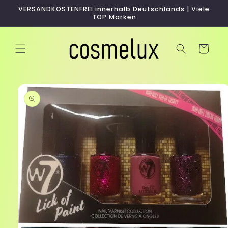
Direkt
VERSANDKOSTENFREI innerhalb Deutschlands | Viele
zum
TOP Marken
Inhalt
Warenkorb
duktinformationen
ingen