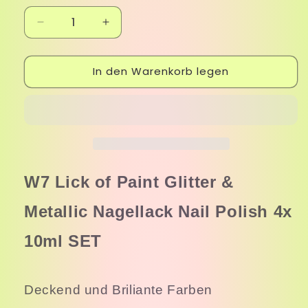
Verringere
Erhöhe
die
die
Menge
Menge
In den Warenkorb legen
für
für
W7
W7
Lick
Lick
of
of
Paint
Paint
Glitter
Glitter
&amp;
&amp;
Metallic
Metallic
W7 Lick of Paint Glitter &
Nagellack
Nagellack
Nail
Nail
Metallic Nagellack Nail Polish 4x
Polish
Polish
4x
4x
10ml SET
10ml
10ml
SET
SET
(e30)
(e30)
Deckend und Briliante Farben