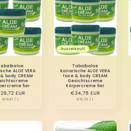
Ausverkauft
Tabaibaloe
Tabaibaloe
ische ALOE VERA
Kanarische ALOE VERA
 & body CREAM
face & body CREAM
sichtscreme
Gesichtscreme
percreme 5er
Körpercreme 6er
ormaler
29,72 EUR
Normaler
€34,78 EUR
GRUNDPREIS
PRO
GRUNDPREIS
PRO
reis
€19,81
/
L
Preis
€19,32
/
L