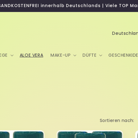
SANDKOSTENFREI innerhalb Deutschlands | Viele TOP Ma
L
a
n
EGE
ALOE VERA
MAKE-UP
DÜFTE
GESCHENKID
d
/
R
e
g
i
o
Sortieren nach:
n