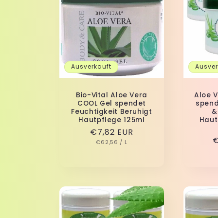
Ausverkauft
Ausver
Bio-Vital Aloe Vera
Aloe V
COOL Gel spendet
spend
Feuchtigkeit Beruhigt
&
Hautpflege 125ml
Haut
Normaler
€7,82 EUR
N
€
GRUNDPREIS
PRO
Preis
€62,56
/
L
P