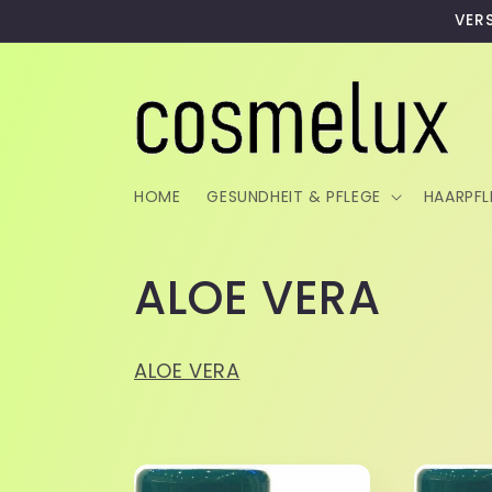
Direkt
VER
zum
Inhalt
HOME
GESUNDHEIT & PFLEGE
HAARPFL
K
ALOE VERA
a
ALOE VERA
t
e