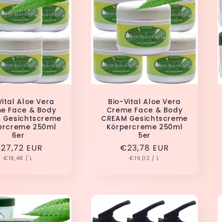
Vital Aloe Vera
Bio-Vital Aloe Vera
e Face & Body
Creme Face & Body
 Gesichtscreme
CREAM Gesichtscreme
ercreme 250ml
Körpercreme 250ml
6er
5er
ormaler
27,72 EUR
Normaler
€23,78 EUR
GRUNDPREIS
PRO
GRUNDPREIS
PRO
reis
€18,48
/
L
Preis
€19,02
/
L