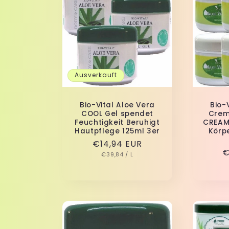
Ausverkauft
Bio-Vital Aloe Vera
Bio-
COOL Gel spendet
Crem
Feuchtigkeit Beruhigt
CREAM
Hautpflege 125ml 3er
Körp
Normaler
€14,94 EUR
N
€
GRUNDPREIS
PRO
Preis
€39,84
/
L
P