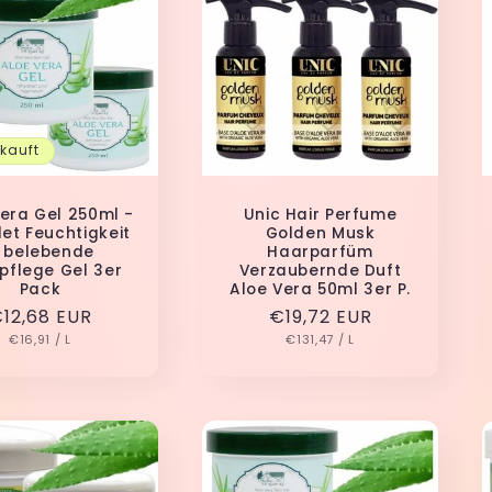
kauft
era Gel 250ml -
Unic Hair Perfume
et Feuchtigkeit
Golden Musk
 belebende
Haarparfüm
pflege Gel 3er
Verzaubernde Duft
Pack
Aloe Vera 50ml 3er P.
ormaler
12,68 EUR
Normaler
€19,72 EUR
GRUNDPREIS
PRO
GRUNDPREIS
PRO
reis
€16,91
/
L
Preis
€131,47
/
L