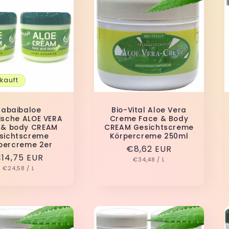
kauft
Tabaibaloe
Bio-Vital Aloe Vera
ische ALOE VERA
Creme Face & Body
 & body CREAM
CREAM Gesichtscreme
sichtscreme
Körpercreme 250ml
percreme 2er
Normaler
€8,62 EUR
ormaler
14,75 EUR
GRUNDPREIS
PRO
Preis
€34,48
/
L
GRUNDPREIS
PRO
reis
€24,58
/
L