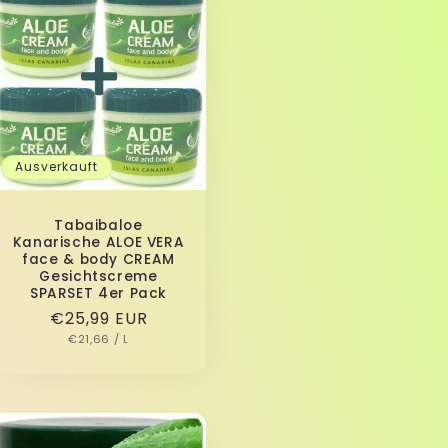
Ausverkauft
Tabaibaloe
Kanarische ALOE VERA
face & body CREAM
Gesichtscreme
SPARSET 4er Pack
Normaler
€25,99 EUR
GRUNDPREIS
PRO
Preis
€21,66
/
L