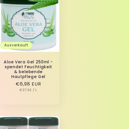
Ausverkauft
Aloe Vera Gel 250ml -
spendet Feuchtigkeit
& belebende
Hautpflege Gel
Normaler
€6,98 EUR
GRUNDPREIS
PRO
Preis
€27,92
/
L