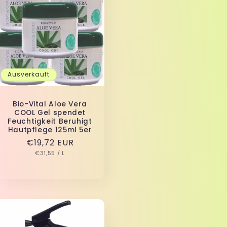
Ausverkauft
Bio-Vital Aloe Vera
COOL Gel spendet
Feuchtigkeit Beruhigt
Hautpflege 125ml 5er
Normaler
€19,72 EUR
GRUNDPREIS
PRO
Preis
€31,55
/
L