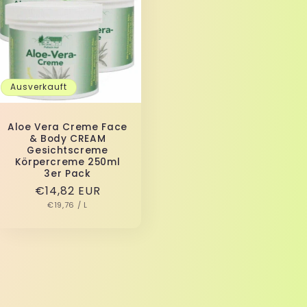
Ausverkauft
Aloe Vera Creme Face
& Body CREAM
Gesichtscreme
Körpercreme 250ml
3er Pack
Normaler
€14,82 EUR
GRUNDPREIS
PRO
Preis
€19,76
/
L