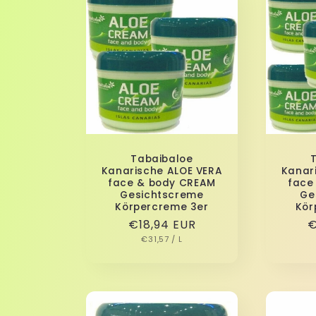
g
o
r
i
Tabaibaloe
e
Kanarische ALOE VERA
Kanar
face & body CREAM
face
Gesichtscreme
Ge
:
Körpercreme 3er
Kör
Normaler
€18,94 EUR
N
€
GRUNDPREIS
PRO
Preis
€31,57
/
L
P