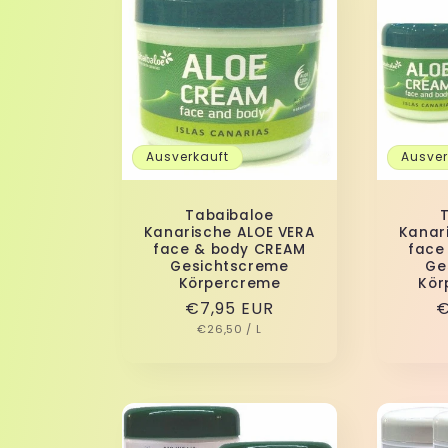
Ausverkauft
Ausver
Tabaibaloe
Kanarische ALOE VERA
Kanar
face & body CREAM
face
Gesichtscreme
Ge
Körpercreme
Kör
Normaler
€7,95 EUR
N
€
GRUNDPREIS
PRO
Preis
€26,50
/
L
P