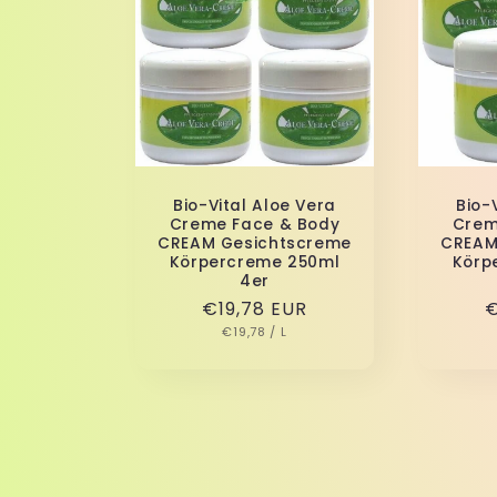
Bio-Vital Aloe Vera
Bio-
Creme Face & Body
Crem
CREAM Gesichtscreme
CREAM
Körpercreme 250ml
Körp
4er
Normaler
€19,78 EUR
N
€
GRUNDPREIS
PRO
Preis
€19,78
/
L
P