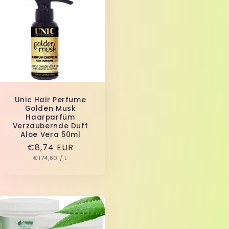
Unic Hair Perfume
Golden Musk
Haarparfüm
Verzaubernde Duft
Aloe Vera 50ml
Normaler
€8,74 EUR
GRUNDPREIS
PRO
Preis
€174,80
/
L