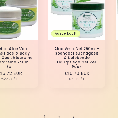
Ausverkauft
Vital Aloe Vera
Aloe Vera Gel 250ml -
e Face & Body
spendet Feuchtigkeit
 Gesichtscreme
& belebende
ercreme 250ml
Hautpflege Gel 2er
3er
Pack
ormaler
16,72 EUR
Normaler
€10,70 EUR
GRUNDPREIS
PRO
GRUNDPREIS
PRO
reis
€22,29
/
L
Preis
€21,40
/
L
1
2