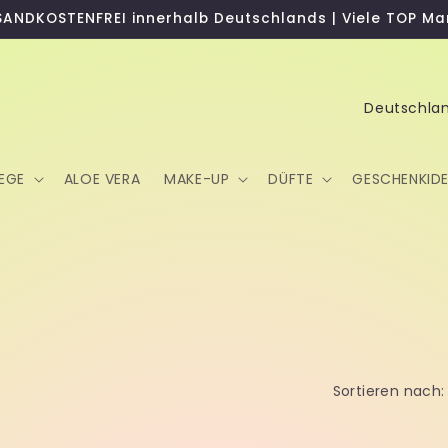
SANDKOSTENFREI innerhalb Deutschlands | Viele TOP Ma
L
a
n
EGE
ALOE VERA
MAKE-UP
DÜFTE
GESCHENKID
d
/
R
e
g
i
o
Sortieren nach:
n