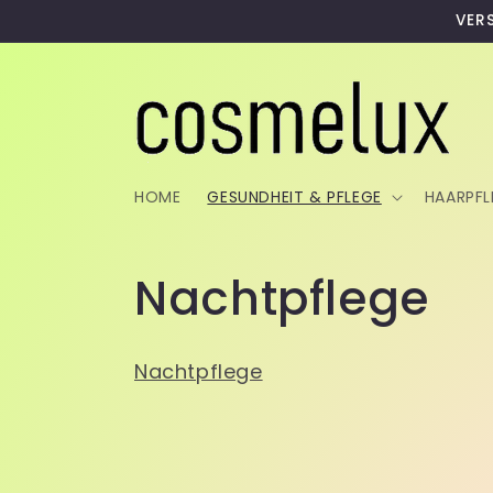
Direkt
VER
zum
Inhalt
HOME
GESUNDHEIT & PFLEGE
HAARPFL
K
Nachtpflege
a
Nachtpflege
t
e