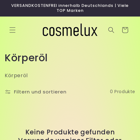
Direkt
VERSANDKOSTENFREI innerhalb Deutschlands | Viele
zum
TOP Marken
Inhalt
Warenkorb
K
Körperöl
a
Körperöl
t
e
Filtern und sortieren
0 Produkte
g
o
r
Keine Produkte gefunden