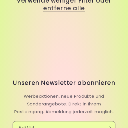
Verwende weniger Filter oder
i
entferne alle
e
:
Unseren Newsletter abonnieren
Werbeaktionen, neue Produkte und
Sonderangebote. Direkt in Ihrem
Posteingang. Abmeldung jederzeit möglich.
E-Mail