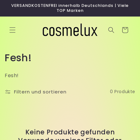
Direkt
VERSANDKOSTENFREI innerhalb Deutschlands | Viele
zum
TOP Marken
Inhalt
Warenkorb
K
Fesh!
a
Fesh!
t
e
Filtern und sortieren
0 Produkte
g
o
r
Keine Produkte gefunden