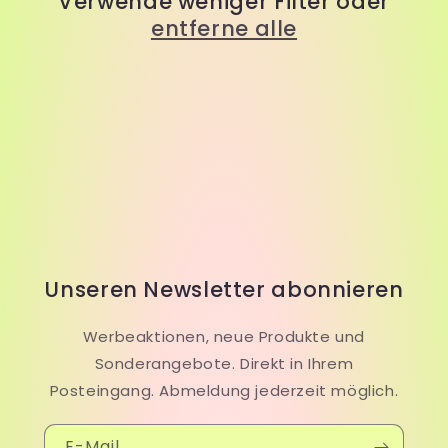
Verwende weniger Filter oder
i
entferne alle
e
:
Unseren Newsletter abonnieren
Werbeaktionen, neue Produkte und
Sonderangebote. Direkt in Ihrem
Posteingang. Abmeldung jederzeit möglich.
E-Mail