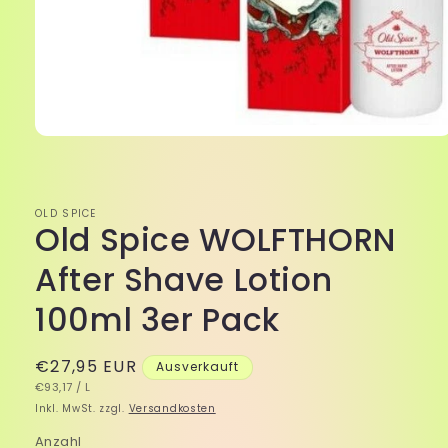
Medien
1
in
Modal
öffnen
OLD SPICE
Old Spice WOLFTHORN
After Shave Lotion
100ml 3er Pack
Normaler
€27,95 EUR
Ausverkauft
GRUNDPREIS
PRO
Preis
€93,17
/
L
Inkl. MwSt. zzgl.
Versandkosten
Anzahl