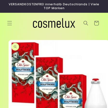
Direkt
VERSANDKOSTENFREI innerhalb Deutschlands | Viele
zum
TOP Marken
Inhalt
Warenkorb
duktinformationen
ingen