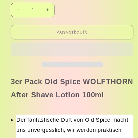
Verringere
Erhöhe
die
die
Menge
Menge
Ausverkauft
für
für
Old
Old
Spice
Spice
WOLFTHORN
WOLFTHORN
After
After
Shave
Shave
Lotion
Lotion
100ml
100ml
3er Pack
Old Spice WOLFTHORN
3er
3er
Pack
Pack
After Shave Lotion 100ml
Der fantastische Duft von Old Spice macht
uns unvergesslich, wir werden praktisch