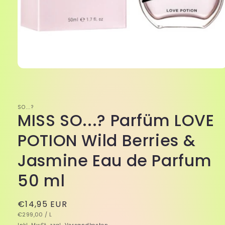
Medien
1
in
Modal
öffnen
SO...?
MISS SO...? Parfüm LOVE
POTION Wild Berries &
Jasmine Eau de Parfum
50 ml
Normaler
€14,95 EUR
GRUNDPREIS
PRO
Preis
€299,00
/
L