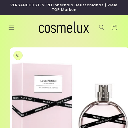
Direkt
VERSANDKOSTENFREI innerhalb Deutschlands | Viele
zum
TOP Marken
Inhalt
Warenkorb
duktinformationen
ingen