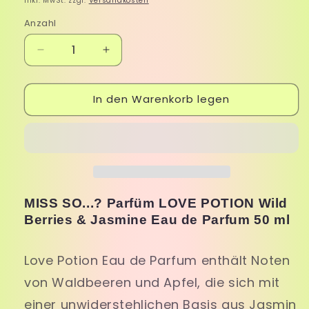
Inkl. MwSt. zzgl.
Versandkosten
Anzahl
Verringere
Erhöhe
die
die
Menge
Menge
In den Warenkorb legen
für
für
MISS
MISS
SO...?
SO...?
Parfüm
Parfüm
LOVE
LOVE
POTION
POTION
Wild
Wild
Berries
Berries
MISS SO...? Parfüm LOVE POTION Wild
&amp;
&amp;
Berries & Jasmine Eau de Parfum 50 ml
Jasmine
Jasmine
Eau
Eau
de
de
Love Potion Eau de Parfum enthält Noten
Parfum
Parfum
von Waldbeeren und Apfel, die sich mit
50
50
ml
ml
einer unwiderstehlichen Basis aus Jasmin