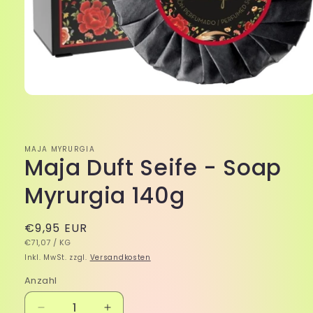
Medien
1
in
Modal
öffnen
MAJA MYRURGIA
Maja Duft Seife - Soap
Myrurgia 140g
Normaler
€9,95 EUR
GRUNDPREIS
PRO
Preis
€71,07
/
KG
Inkl. MwSt. zzgl.
Versandkosten
Anzahl