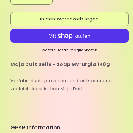
Verringere
Erhöhe
die
die
Menge
Menge
In den Warenkorb legen
für
für
Maja
Maja
Duft
Duft
Seife
Seife
-
-
Soap
Soap
Weitere Bezahlmöglichkeiten
Myrurgia
Myrurgia
140g
140g
Maja Duft Seife - Soap Myrurgia 140g
Verführerisch, provokant und entspannend
zugleich. klassischen Maja Duft
GPSR Information