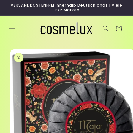
Direkt
VERSANDKOSTENFREI innerhalb Deutschlands | Viele
zum
TOP Marken
Inhalt
Warenkorb
duktinformationen
ingen