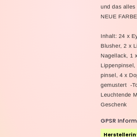
und das alles
NEUE FARB
Inhalt: 24 x 
Blusher, 2 x L
Nagellack, 1 
Lippenpinsel,
pinsel, 4 x Do
gemustert -To
Leuchtende Ma
Geschenk
GPSR Inform
Herstelleri