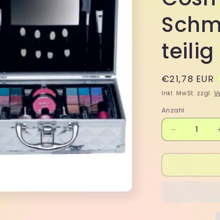
Schmi
teilig
Normaler
€21,78 EUR
Preis
Inkl. MwSt. zzgl.
V
Anzahl
Verringere
die
Menge
für
Kosmetik
Make-
up
ALU
Koffer