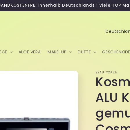
SANDKOSTENFREI innerhalb Deutschlands | Viele TOP Ma
L
a
n
EGE
ALOE VERA
MAKE-UP
DÜFTE
GESCHENKID
d
/
BEAUTYCASE
R
Kosm
e
ALU K
g
i
gemu
o
n
Cosm