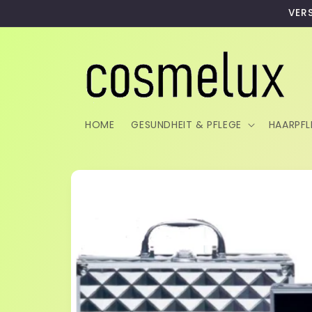
Direkt
VER
zum
Inhalt
HOME
GESUNDHEIT & PFLEGE
HAARPFL
Zu
Produktinformationen
springen