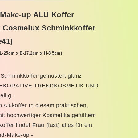
gemustert
Cosmelux
 Make-up ALU Koffer
er
Schminkkoffer
42
t Cosmelux Schminkkoffer
teilig
(e41)
(e41)
L-25cm x B-17,2cm x H-8,5cm)
chminkkoffer gemustert glanz
it DEKORATIVE TRENDKOSMETIK UND
ilig -
n Alukoffer In diesem praktischen,
mit hochwertiger Kosmetika gefülltem
ffer findet Frau (fast) alles für ein
end-Make-up -