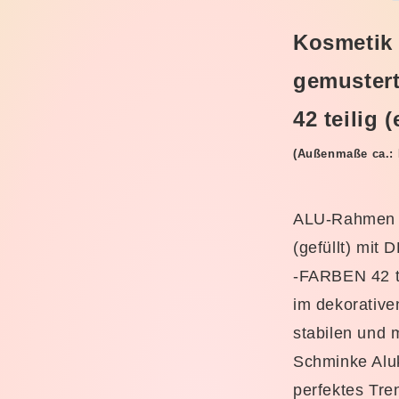
gemustert
Cosmelux
Kosmetik
Schminkkoff
42
gemuster
teilig
(e41)
42 teilig 
(Außenmaße ca.: 
ALU-Rahmen S
(gefüllt) m
-FARBEN 42 te
im dekorative
stabilen und 
Schminke Aluko
perfektes Tr