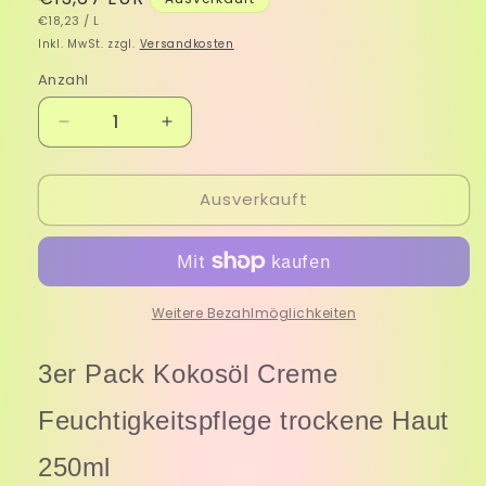
GRUNDPREIS
PRO
Preis
€18,23
/
L
Inkl. MwSt. zzgl.
Versandkosten
Anzahl
Verringere
Erhöhe
die
die
Menge
Menge
Ausverkauft
für
für
Kokosöl
Kokosöl
Creme
Creme
Feuchtigkeitspflege
Feuchtigkeitspflege
trockene
trockene
Haut
Haut
Weitere Bezahlmöglichkeiten
Kokoscreme
Kokoscreme
250ml
250ml
3er Pack Kokosöl Creme
3er
3er
P.
P.
Feuchtigkeitspflege trockene Haut
250ml