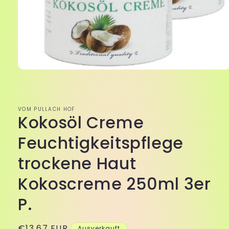
Medien
1
in
Modal
öffnen
VOM PULLACH HOF
Kokosöl Creme
Feuchtigkeitspflege
trockene Haut
Kokoscreme 250ml 3er
P.
Normaler
€13,67 EUR
Ausverkauft