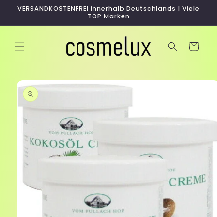
Direkt
VERSANDKOSTENFREI innerhalb Deutschlands | Viele
zum
TOP Marken
Inhalt
Warenkorb
duktinformationen
ingen