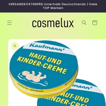
Direkt
VERSANDKOSTENFREI innerhalb Deutschlands | Viele
zum
TOP Marken
Inhalt
Warenkorb
duktinformationen
ingen