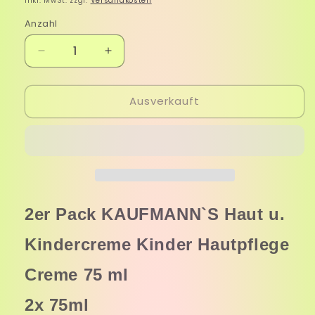
Inkl. MwSt. zzgl.
Versandkosten
Anzahl
Verringere
Erhöhe
die
die
Menge
Menge
Ausverkauft
für
für
KAUFMANN`S
KAUFMANN`S
Haut
Haut
u.
u.
Kindercreme
Kindercreme
Kinder
Kinder
Hautpflege
Hautpflege
Creme
Creme
2er Pack KAUFMANN`S Haut u.
75
75
ml
ml
Kindercreme Kinder Hautpflege
2er
2er
Pack
Pack
Creme 75 ml
2x 75ml