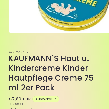
Medien
1
in
Modal
öffnen
KAUFMANN`S
KAUFMANN`S Haut u.
Kindercreme Kinder
Hautpflege Creme 75
ml 2er Pack
Normaler
€7,80 EUR
Ausverkauft
GRUNDPREIS
PRO
Preis
€52,00
/
L