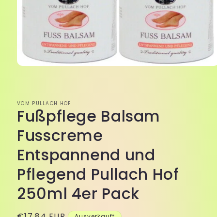
Medien
1
in
Modal
öffnen
VOM PULLACH HOF
Fußpflege Balsam
Fusscreme
Entspannend und
Pflegend Pullach Hof
250ml 4er Pack
Normaler
€17,84 EUR
Ausverkauft