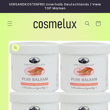
Direkt
VERSANDKOSTENFREI innerhalb Deutschlands | Viele
zum
TOP Marken
Inhalt
Warenkorb
duktinformationen
ingen