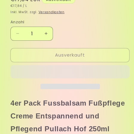
GRUNDPREIS
PRO
Preis
€17,84
/
L
Inkl. MwSt. zzgl.
Versandkosten
Anzahl
Verringere
Erhöhe
die
die
Menge
Menge
Ausverkauft
für
für
Fußpflege
Fußpflege
Balsam
Balsam
Fusscreme
Fusscreme
Entspannend
Entspannend
und
und
Pflegend
Pflegend
Pullach
Pullach
4er Pack Fussbalsam Fußpflege
Hof
Hof
250ml
250ml
Creme Entspannend und
4er
4er
Pack
Pack
Pflegend Pullach Hof 250ml