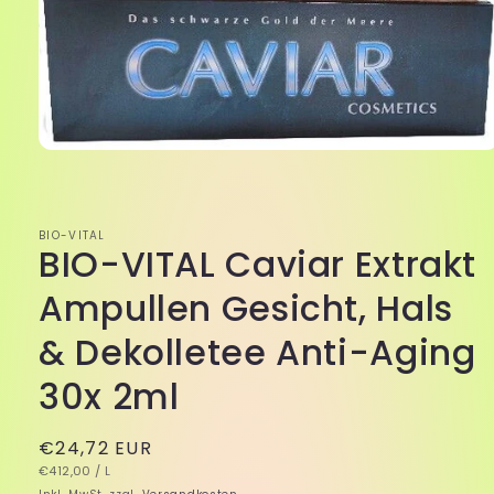
Medien
1
in
Modal
öffnen
BIO-VITAL
BIO-VITAL Caviar Extrakt
Ampullen Gesicht, Hals
& Dekolletee Anti-Aging
30x 2ml
Normaler
€24,72 EUR
GRUNDPREIS
PRO
Preis
€412,00
/
L