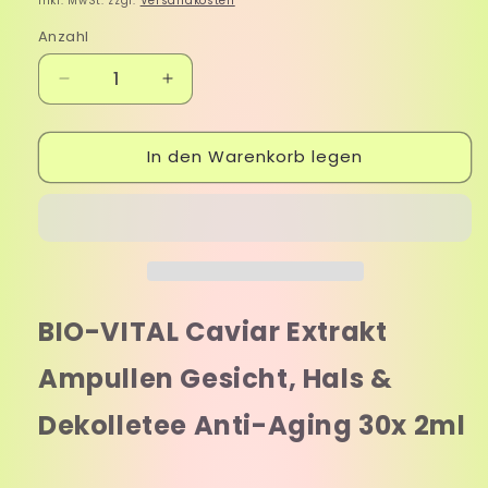
Inkl. MwSt. zzgl.
Versandkosten
Anzahl
Verringere
Erhöhe
die
die
Menge
Menge
In den Warenkorb legen
für
für
BIO-
BIO-
VITAL
VITAL
Caviar
Caviar
Extrakt
Extrakt
Ampullen
Ampullen
Gesicht,
Gesicht,
Hals
Hals
BIO-VITAL Caviar Extrakt
&amp;
&amp;
Dekolletee
Dekolletee
Ampullen Gesicht, Hals &
Anti-
Anti-
Aging
Aging
Dekolletee Anti-Aging 30x 2ml
30x
30x
2ml
2ml