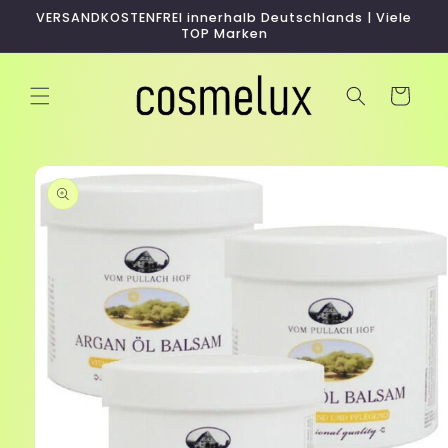
Direkt
VERSANDKOSTENFREI innerhalb Deutschlands | Viele
zum
TOP Marken
Inhalt
Warenkorb
duktinformationen
ingen