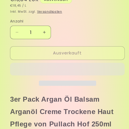
GRUNDPREIS
PRO
Preis
€18,45
/
L
Inkl. MwSt. zzgl.
Versandkosten
Anzahl
Verringere
Erhöhe
die
die
Menge
Menge
Ausverkauft
für
für
Argan
Argan
Öl
Öl
Balsam
Balsam
Arganöl
Arganöl
Creme
Creme
Trockene
Trockene
Haut
Haut
3er Pack Argan Öl Balsam
Pflege
Pflege
von
von
Arganöl Creme Trockene Haut
Pullach
Pullach
Hof
Hof
Pflege von Pullach Hof 250ml
250ml
250ml