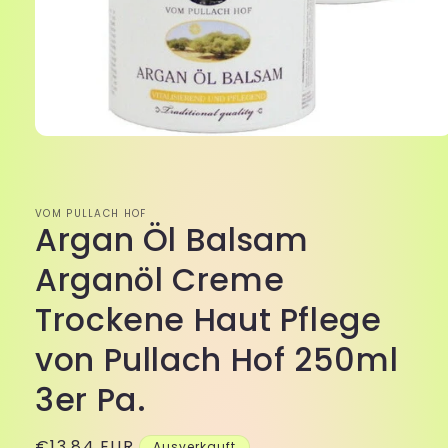
Medien
1
in
Modal
öffnen
VOM PULLACH HOF
Argan Öl Balsam
Arganöl Creme
Trockene Haut Pflege
von Pullach Hof 250ml
3er Pa.
Normaler
€13,84 EUR
Ausverkauft