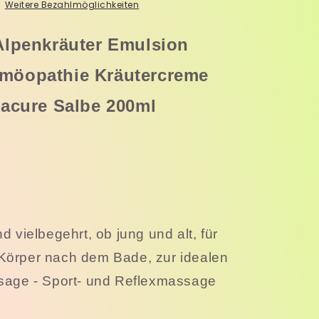
Original
Weitere Bezahlmöglichkeiten
Lacure
Salbe
Alpenkräuter Emulsion
200ml
6er
möopathie Kräutercreme
Pack
Lacure Salbe 200ml
d vielbegehrt, ob jung und alt, für
Körper nach dem Bade, zur idealen
sage - Sport- und Reflexmassage