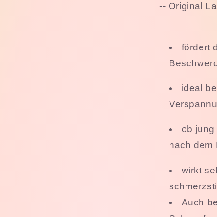
-- Original L
fördert 
Beschwerde
ideal b
Verspannu
ob jung
nach dem
wirkt s
schmerzsti
Auch be