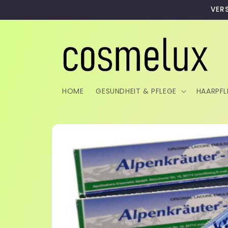
Direkt
VER
zum
Inhalt
HOME
GESUNDHEIT & PFLEGE
HAARPFL
Zu
Produktinformationen
springen