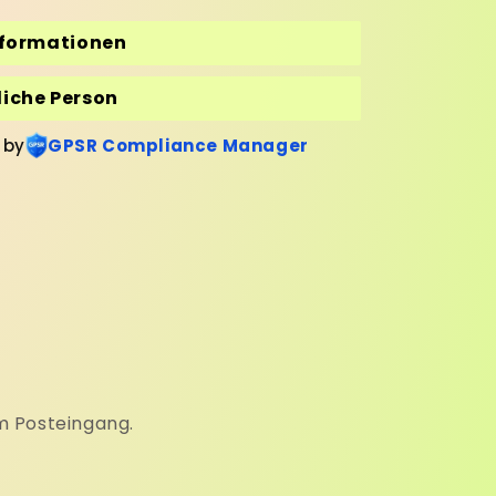
nformationen
iche Person
 by
GPSR Compliance Manager
m Posteingang.