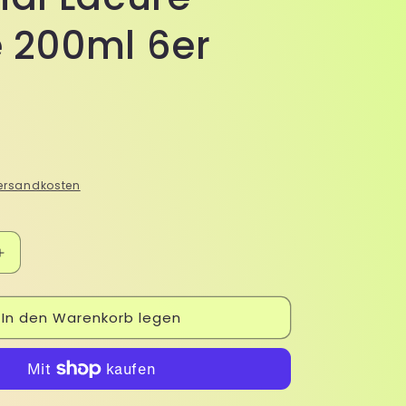
 200ml 6er
ersandkosten
Erhöhe
die
Menge
In den Warenkorb legen
für
r
Alpenkräuter
Emulsion
Creme
ie
Homöopathie