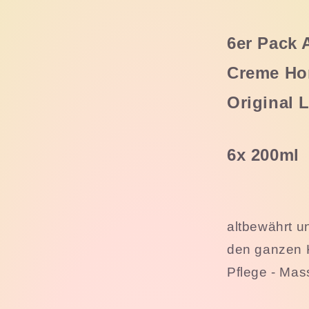
Original
Lacure
Salbe
6er Pack 
200ml
6er
Creme Ho
Pack
Original 
6x 200ml
altbewährt un
den ganzen 
Pflege - Mas