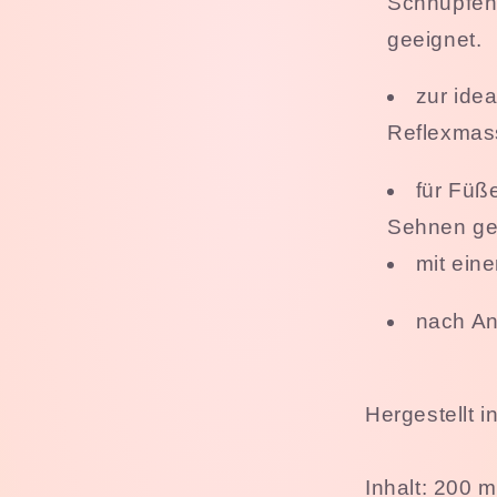
Schnupfen 
geeignet.
zur ide
Reflexmas
für Füß
Sehnen ge
mit ein
nach An
Hergestellt 
Inhalt: 200 m