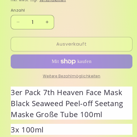
Inkl. MwSt. zzgl.
Versandkosten
Anzahl
Verringere
Erhöhe
die
die
Menge
Menge
Ausverkauft
für
für
7th
7th
Heaven
Heaven
Face
Face
Mask
Mask
Black
Black
Weitere Bezahlmöglichkeiten
Seaweed
Seaweed
Peel-
Peel-
3er Pack 7th Heaven Face Mask
off
off
Black Seaweed Peel-off Seetang
Seetang
Seetang
Maske
Maske
Maske Große Tube 100ml
Große
Große
Tube
Tube
3x 100ml
100ml
100ml
3x
3x