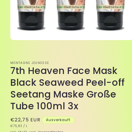
Medien
1
in
Modal
öffnen
MONTAGNE JEUNESSE
7th Heaven Face Mask
Black Seaweed Peel-off
Seetang Maske Große
Tube 100ml 3x
Normaler
€22,75 EUR
Ausverkauft
GRUNDPREIS
PRO
Preis
€75,83
/
L