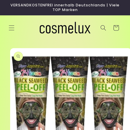
Direkt
VERSANDKOSTENFREI innerhalb Deutschlands | Viele
zum
TOP Marken
Inhalt
Warenkorb
duktinformationen
ingen