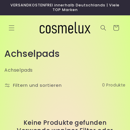
Direkt
VERSANDKOSTENFREI innerhalb Deutschlands | Viele
zum
TOP Marken
Inhalt
Warenkorb
K
Achselpads
a
Achselpads
t
e
Filtern und sortieren
0 Produkte
g
o
r
Keine Produkte gefunden