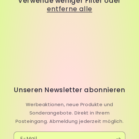
Verwende weniger Filter oder
i
entferne alle
e
:
Unseren Newsletter abonnieren
Werbeaktionen, neue Produkte und
Sonderangebote. Direkt in Ihrem
Posteingang. Abmeldung jederzeit möglich.
E-Mail