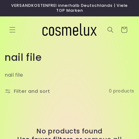
Skip to
VERSANDKOSTENFREI innerhalb Deutschlands | Viele
content
TOP Marken
Cart
C
nail file
o
nail file
l
l
Filter and sort
0 products
e
c
t
No products found