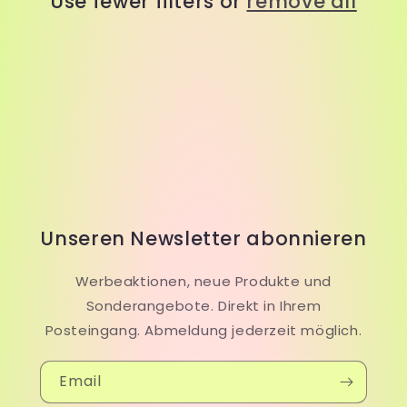
Use fewer filters or
remove all
i
o
n
:
Unseren Newsletter abonnieren
Werbeaktionen, neue Produkte und
Sonderangebote. Direkt in Ihrem
Posteingang. Abmeldung jederzeit möglich.
Email