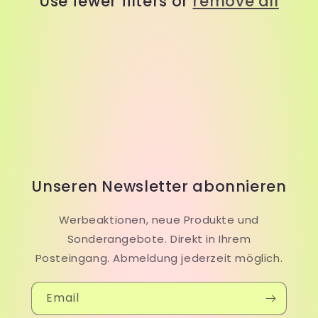
Use fewer filters or
remove all
i
o
n
:
Unseren Newsletter abonnieren
Werbeaktionen, neue Produkte und
Sonderangebote. Direkt in Ihrem
Posteingang. Abmeldung jederzeit möglich.
Email