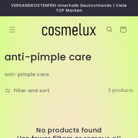
Skip to
VERSANDKOSTENFREI innerhalb Deutschlands | Viele
content
TOP Marken
Cart
C
anti-pimple care
o
anti-pimple care
l
l
Filter and sort
0 products
e
c
t
No products found